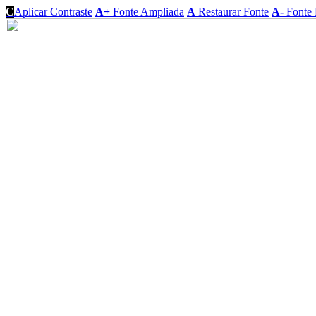
C
Aplicar Contraste
A+
Fonte Ampliada
A
Restaurar Fonte
A-
Fonte 