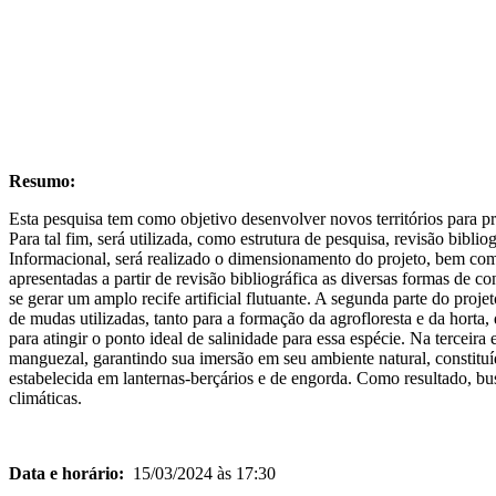
Resumo:
Esta pesquisa tem como objetivo desenvolver novos territórios para pr
Para tal fim, será utilizada, como estrutura de pesquisa, revisão bibl
Informacional, será realizado o dimensionamento do projeto, bem como s
apresentadas a partir de revisão bibliográfica as diversas formas de 
se gerar um amplo recife artificial flutuante. A segunda parte do proj
de mudas utilizadas, tanto para a formação da agrofloresta e da hort
para atingir o ponto ideal de salinidade para essa espécie. Na terceira
manguezal, garantindo sua imersão em seu ambiente natural, constituíd
estabelecida em lanternas-berçários e de engorda. Como resultado, b
climáticas.
Data e horário:
15/03/2024 às 17:30