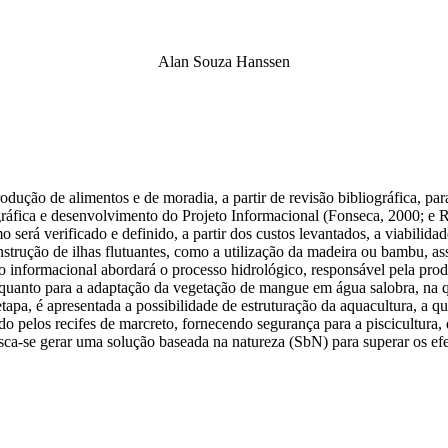
Alan Souza Hanssen
odução de alimentos e de moradia, a partir de revisão bibliográfica, pa
iográfica e desenvolvimento do Projeto Informacional (Fonseca, 2000; e Ro
erá verificado e definido, a partir dos custos levantados, a viabilidad
construção de ilhas flutuantes, como a utilização da madeira ou bambu, 
eto informacional abordará o processo hidrológico, responsável pela prod
a, quanto para a adaptação da vegetação de mangue em água salobra, na 
 etapa, é apresentada a possibilidade de estruturação da aquacultura, a q
o pelos recifes de marcreto, fornecendo segurança para a piscicultura,
usca-se gerar uma solução baseada na natureza (SbN) para superar os e