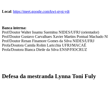
Local
:
https://meet.google.com/kwt-gyst-ydt
Banca interna:
Prof/Doutor Walter Issamu Suemitsu NIDES/UFRJ (orientador)
Prof/Doutor Gustavo Carvalhaes Xavier Martins Pontual Machado 
Prof/Doutor Renan Finamore Gomes da Silva NIDES/UFRJ
Profa/Doutora Camila Rolim Laricchia UFRJ/MACAÉ
Profa/Doutora Bianca Dieile da Silva ENSP/FIOCRUZ
Defesa da mestranda Lynna Toni Fuly