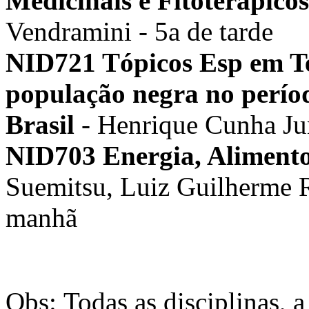
Medicinais e Fitoterápicos
Vendramini - 5a de tarde
NID721 Tópicos Esp em Tec
população negra no perío
Brasil
- Henrique Cunha Jun
NID703 Energia, Alimento
Suemitsu, Luiz Guilherme 
manhã
Obs: Todas as disciplinas, a