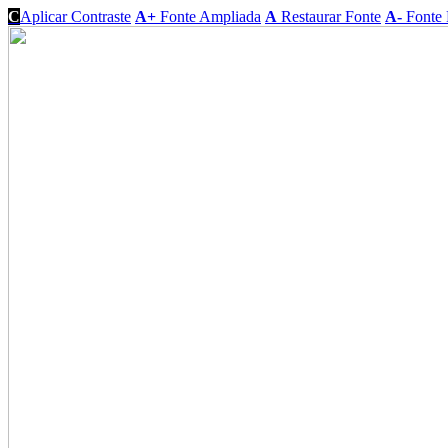
C
Aplicar Contraste
A+
Fonte Ampliada
A
Restaurar Fonte
A-
Fonte 