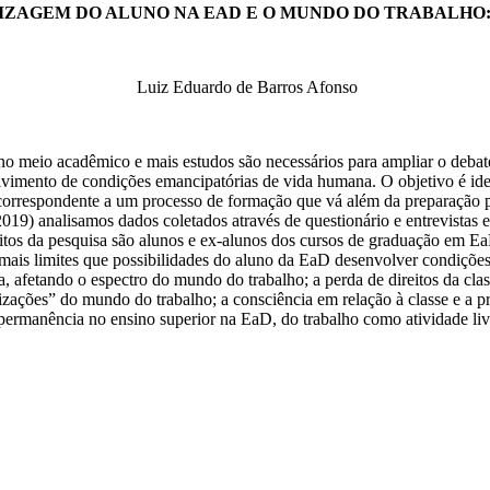
ZAGEM DO ALUNO NA EAD E O MUNDO DO TRABALHO: 
Luiz Eduardo de Barros Afonso
meio acadêmico e mais estudos são necessários para ampliar o debate. 
lvimento de condições emancipatórias de vida humana. O objetivo é id
e correspondente a um processo de formação que vá além da preparação 
019) analisamos dados coletados através de questionário e entrevistas el
eitos da pesquisa são alunos e ex-alunos dos cursos de graduação em E
 mais limites que possibilidades do aluno da EaD desenvolver condiçõ
a, afetando o espectro do mundo do trabalho; a perda de direitos da cla
lizações” do mundo do trabalho; a consciência em relação à classe e a p
 permanência no ensino superior na EaD, do trabalho como atividade livr