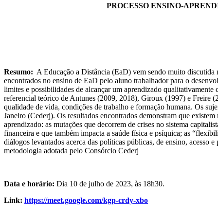
PROCESSO ENSINO-APRENDI
Resumo:
A Educação a Distância (EaD) vem sendo muito discutida no 
encontrados no ensino de EaD pelo aluno trabalhador para o desenvo
limites e possibilidades de alcançar um aprendizado qualitativament
referencial teórico de Antunes (2009, 2018), Giroux (1997) e Freire (2
qualidade de vida, condições de trabalho e formação humana. Os suj
Janeiro (Cederj). Os resultados encontrados demonstram que existem
aprendizado: as mutações que decorrem de crises no sistema capitalist
financeira e que também impacta a saúde física e psíquica; as “flexibi
diálogos levantados acerca das políticas públicas, de ensino, acesso e
metodologia adotada pelo Consórcio Cederj
Data e horário:
Dia 10 de julho de 2023, às 18h30.
Link:
https://meet.google.com/kgp-crdy-xbo