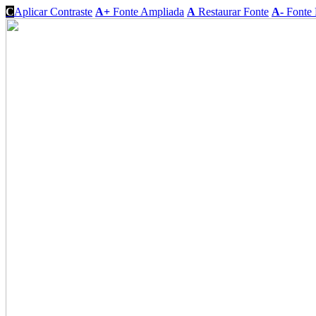
C
Aplicar Contraste
A+
Fonte Ampliada
A
Restaurar Fonte
A-
Fonte 