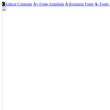
C
Aplicar Contraste
A+
Fonte Ampliada
A
Restaurar Fonte
A-
Fonte 