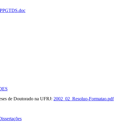
o-PPGTDS.doc
IDES
teses de Doutorado na UFRJ:
2002_02_Resoluo-Formatao.pdf
issertações