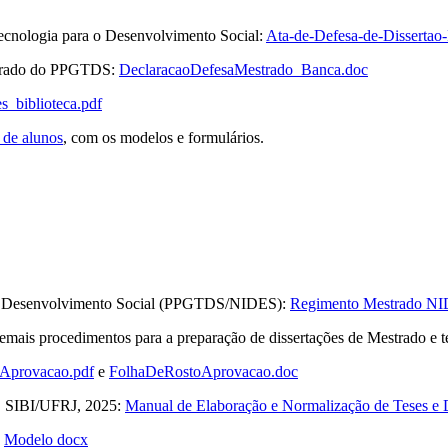
Tecnologia para o Desenvolvimento Social:
Ata-de-Defesa-de-Disserta
estrado do PPGTDS:
DeclaracaoDefesaMestrado_Banca.doc
s_biblioteca.pdf
 de alunos
, com os modelos e formulários.
 o Desenvolvimento Social (PPGTDS/NIDES):
Regimento Mestrado N
is procedimentos para a preparação de dissertações de Mestrado e 
Aprovacao.pdf
e
FolhaDeRostoAprovacao.doc
ed, SIBI/UFRJ, 2025:
Manual de Elaboração e Normalização de Teses e D
e
Modelo docx