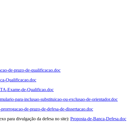
acao-de-prazo-de-qualificacao.doc
ca-Qualificacao.doc
TA-Exame-de-Qualificao.doc
rmulario-para-inclusao-substituicao-ou-exclusao-de-orientador.doc
-prorrogacao-de-prazo-de-defesa-de-dissertacao.doc
exo para divulgação da defesa no site):
Proposta-de-Banca-Defesa.doc