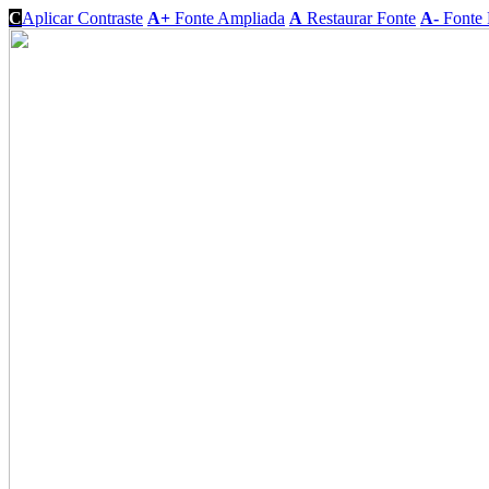
C
Aplicar Contraste
A+
Fonte Ampliada
A
Restaurar Fonte
A-
Fonte 