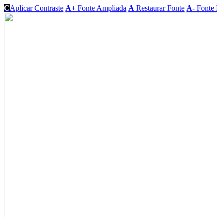
C
Aplicar Contraste
A+
Fonte Ampliada
A
Restaurar Fonte
A-
Fonte 