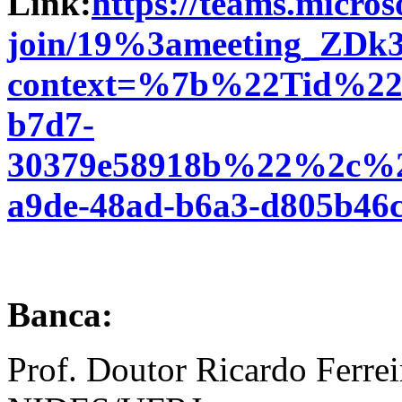
Link:
https://teams.micros
join/19%3ameeting_Z
context=%7b%22Tid%22
b7d7-
30379e58918b%22%2c%
a9de-48ad-b6a3-d805b4
Banca:
Prof. Doutor Ricardo Ferrei