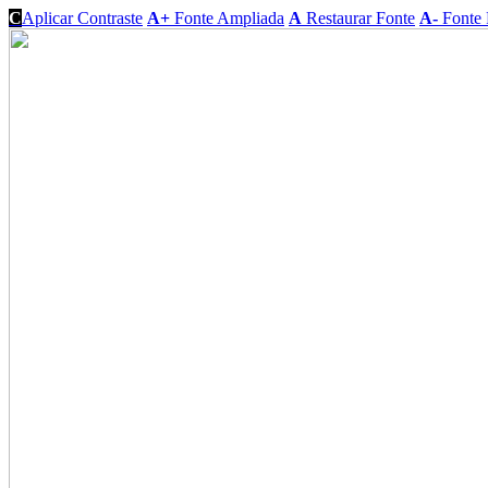
C
Aplicar Contraste
A+
Fonte Ampliada
A
Restaurar Fonte
A-
Fonte 