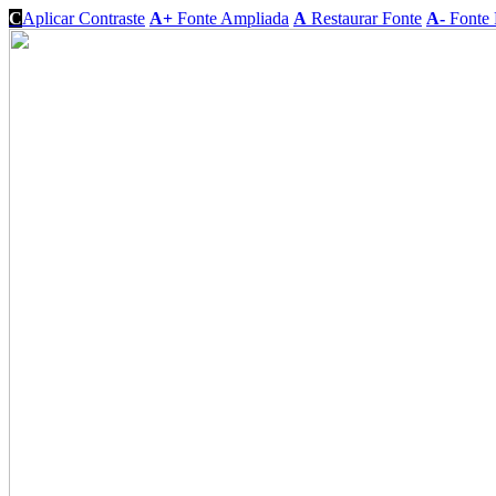
C
Aplicar Contraste
A+
Fonte Ampliada
A
Restaurar Fonte
A-
Fonte 