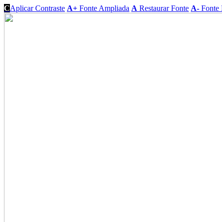
C
Aplicar Contraste
A+
Fonte Ampliada
A
Restaurar Fonte
A-
Fonte 