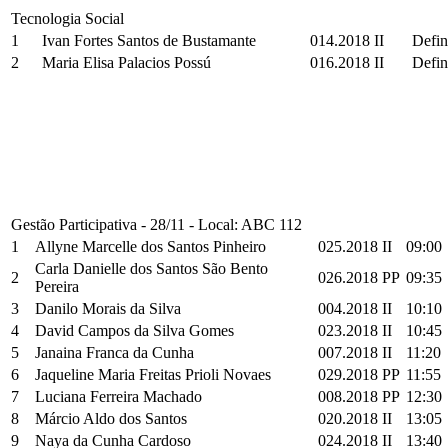
Tecnologia Social
1
Ivan Fortes Santos de Bustamante
014.2018 II
Defin
2
Maria Elisa Palacios Possú
016.2018 II
Defin
Gestão Participativa - 28/11 - Local: ABC 112
1
Allyne Marcelle dos Santos Pinheiro
025.2018 II
09:00
Carla Danielle dos Santos São Bento
2
026.2018 PP
09:35
Pereira
3
Danilo Morais da Silva
004.2018 II
10:10
4
David Campos da Silva Gomes
023.2018 II
10:45
5
Janaina Franca da Cunha
007.2018 II
11:20
6
Jaqueline Maria Freitas Prioli Novaes
029.2018 PP
11:55
7
Luciana Ferreira Machado
008.2018 PP
12:30
8
Márcio Aldo dos Santos
020.2018 II
13:05
9
Naya da Cunha Cardoso
024.2018 II
13:40