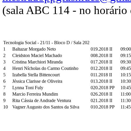
(sala ABC 114 - no horário
Tecnologia Social - 21/11 - Bloco D / Sala 202
1
Baltazar Morgado Neto
019.2018 II
09:00
2
Cleidston Maciel Machado
008.2018 II
09:15
3
Cristina Marchiori Miranda
017.2018 II
09:30
4
Henri Nícholas do Carmo Coutinho
012.2018 II
09:45
5
Izabella Stella Bittencourt
011.2018 II
10:15
6
Jéssica Clarisse de Oliveira
013.2018 II
10:30
7
Lynna Toni Fuly
020.2018 PP
10:45
8
Marcio Ferreira Mundim
026.2018 II
11:00
9
Rita Cássia de Andrade Ventura
021.2018 II
11:30
10
Vagner Augusto dos Santos da Silva
010.2018 PP
11:45