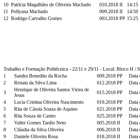
10
Patrícia Magalhães de Oliveira Machado
010.2018 II
14:15
11
Pollyana Machado
009.2018 II
14:50
12
Rodrigo Carvalho Gomes
003.2018 PP
15:25
Trabalho e Formação Politécnica - 22/11 e 29/11 - Local: Bloco H / 
1
Sandra Benedito da Rocha
009.2018 PP
Data 
2
Renata da Silva Lima
012.2018 PP
Data 
Henrique de Oliveira Santos Vieira de
3
015.2018 PP
Data 
Jesus
4
Lucia Cristina Oliveira Nascimento
019.2018 PP
Data 
5
Rita de Cássia Souza de Aquino
021.2018 PP
Data 
6
Rita Souza de Castro
025.2018 PP
Data 
7
Valter Gomes Tardio Neto
005.2018 II
Data 
8
Cláudia da Silva Oliveira
006.2018 II
Data 
9
Daniele Oliveira Rosa
018.2018 II
Data 