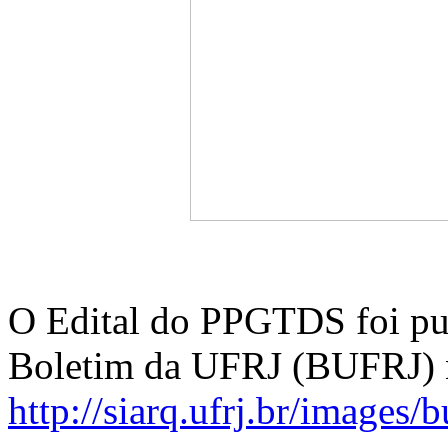
O Edital do PPGTDS foi pu
Boletim da UFRJ (BUFRJ) n
http://siarq.ufrj.br/images