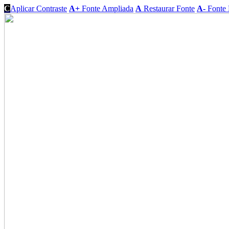
C
Aplicar Contraste
A+
Fonte Ampliada
A
Restaurar Fonte
A-
Fonte 