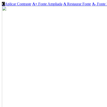
C
Aplicar Contraste
A+
Fonte Ampliada
A
Restaurar Fonte
A-
Fonte 