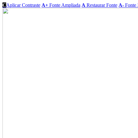
C
Aplicar Contraste
A+
Fonte Ampliada
A
Restaurar Fonte
A-
Fonte 