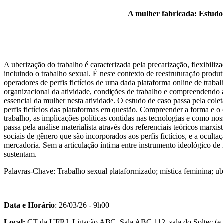
A mulher fabricada: Estudo d
A uberização do trabalho é caracterizada pela precarização, flexibiliza
incluindo o trabalho sexual. É neste contexto de reestruturação produt
operadores de perfis fictícios de uma dada plataforma online de trab
organizacional da atividade, condições de trabalho e compreendendo
essencial da mulher nesta atividade. O estudo de caso passa pela cole
perfis fictícios das plataformas em questão. Compreender a forma e o
trabalho, as implicações políticas contidas nas tecnologias e como no
passa pela análise materialista através dos referenciais teóricos marx
sociais de gênero que são incorporados aos perfis fictícios, e a oculta
mercadoria. Sem a articulação íntima entre instrumento ideológico d
sustentam.
Palavras-Chave: Trabalho sexual plataformizado; mística feminina; u
Data e Horário
: 26/03/26 - 9h00
Local:
CT da UFRJ, Ligação ABC, Sala ABC 112, sala do Soltec (e onl