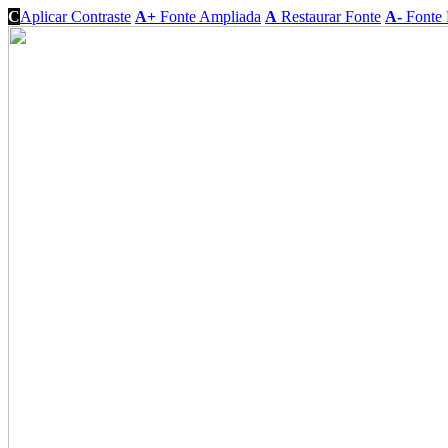
C
Aplicar Contraste
A+
Fonte Ampliada
A
Restaurar Fonte
A-
Fonte 