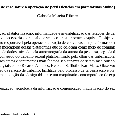
e caso sobre a operação de perfis fictícios em plataformas online
Gabriela Moreira Ribeiro
ção, plataformização, informalidade e invisibilização das relações de tra
iva necessária ao capital que se encontra a presente pesquisa. O objetivo
alho responsável pela operacionalização de conversas em plataformas de 
 a mercadoria dessas plataformas que se colocam como meio de comunic
ta de dados iniciada pela autoetnografia da autora da pesquisa, seguida 
 conteúdo do trabalho sexual plataformizado pelo olhar das trabalhado
ssos afetos e sentimentos mais íntimos são capazes de serem manipulados
istas, tais como Ricardo Antunes, Heleieth Saffioti e Karl Marx. Observo
ção da relação de trabalho, facilitada pelo processo de terceirização e p
e manutenção das desigualdades e um maquinário contemporâneo de explo
berização, tecnologia da informação e comunicação; midiatização do se
ine - link a definir)