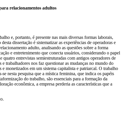
 para relacionamentos adultos
balho e, portanto, é presente nas mais diversas formas laborais,
 desta dissertação é sistematizar as experiências de operadoras e
relacionamento adulto, analisando as questões sobre a forma
ação e entretenimento que conecta usuários, considerando o papel
de quatro entrevistas semiestruturadas com antigos operadores de
ras e trabalhadores nos faz questionar as mudanças no mundo do
 e monetizados em um sistema capitalista e patriarcal. O trabalho
u-se nesta pesquisa que a mística feminina, que indica os papéis
lataformização do trabalho, são essenciais para a formação da
ração econômica, a empresa perderia as características que a
xo.