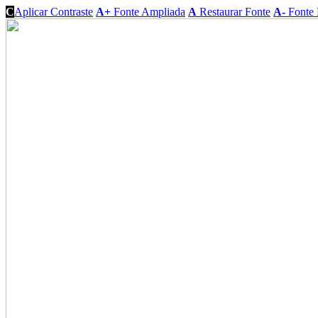
C
Aplicar Contraste
A+
Fonte Ampliada
A
Restaurar Fonte
A-
Fonte 