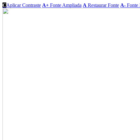
C
Aplicar Contraste
A+
Fonte Ampliada
A
Restaurar Fonte
A-
Fonte 