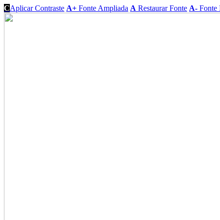
C
Aplicar Contraste
A+
Fonte Ampliada
A
Restaurar Fonte
A-
Fonte 