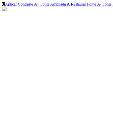
C
Aplicar Contraste
A+
Fonte Ampliada
A
Restaurar Fonte
A-
Fonte 