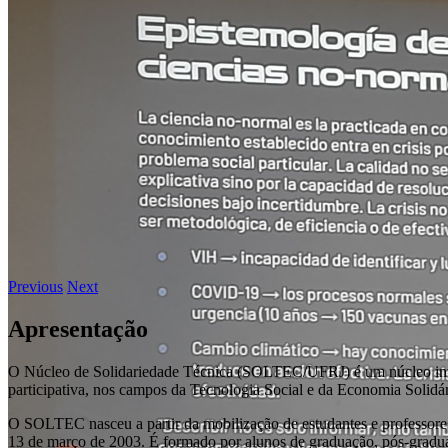
Previous
Next
Apresentação
O Núcleo de Solidariedade Técnica (SOLTEC/UFRJ) é um núcleo interd
participativa, nos campos da Tecnologia Social e da Economia Solidári
O SOLTEC nasceu a partir da mobilização de estudantes e professores
13 de março de 2003. É formado por alunos de graduação, pós-gradu