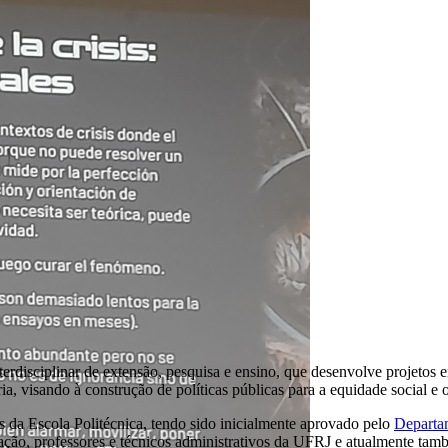
isciplinar de extensão, pesquisa e ensino, que desenvolve projetos e
a, visando à construção de políticas públicas para a equidade social e 
 da Escola Politécnica, tendo sido inicialmente aprovado pelo
Departam
ação, professores e técnicos administrativos da UFRJ e atualmente t