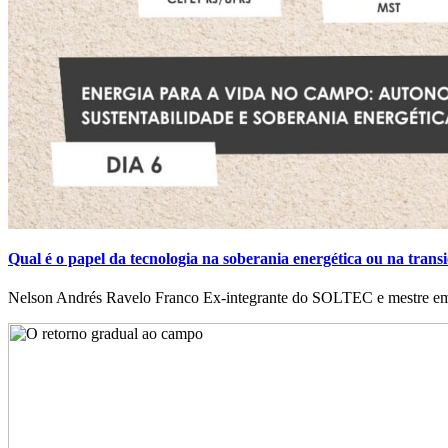
Qual é o papel da tecnologia na soberania energética ou na transi
Nelson Andrés Ravelo Franco Ex-integrante do SOLTEC e mestre em