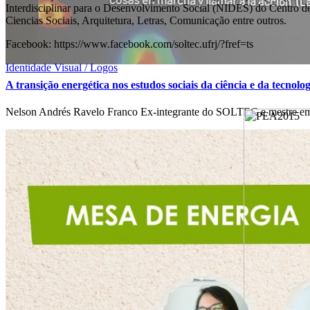
Interdisciplinar para o Desenvolvimento Social (NIDES) do Centro 
Ciencias Sociais, Arquitetura, Letras, Comunicação entre outros.
Facebook:
https://www.facebook.com/soltec.ufrj/?fref=ts
Identidade Visual / Logos
A transição energética nos estudos sociais da ciência e da tecnolog
Nelson Andrés Ravelo Franco Ex-integrante do SOLTEC e mestre em