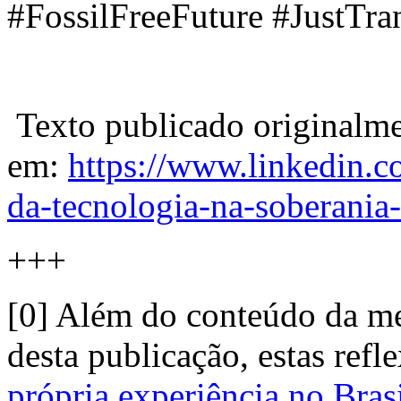
#FossilFreeFuture #JustTr
Texto publicado originalm
em:
https://www.linkedin.
da-tecnologia-na-soberan
+++
[0] Além do conteúdo da mes
desta publicação, estas re
própria experiência no Bras