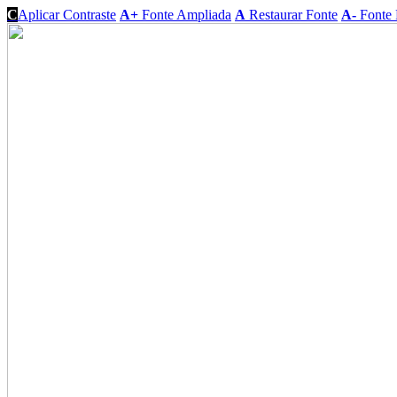
C
Aplicar Contraste
A+
Fonte Ampliada
A
Restaurar Fonte
A-
Fonte 