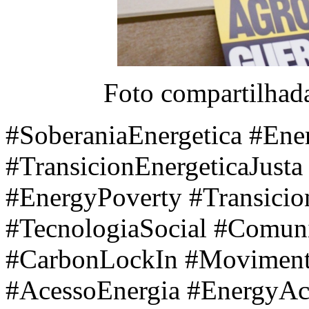
Foto compartilhad
#SoberaniaEnergetica #Ene
#TransicionEnergeticaJusta
#EnergyPoverty #Transicio
#TecnologiaSocial #Comuni
#CarbonLockIn #Moviment
#AcessoEnergia #EnergyAcc