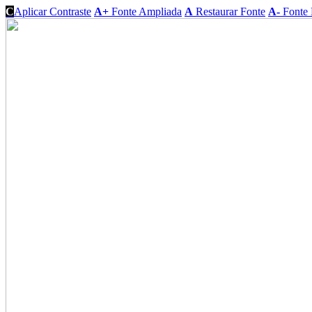
C
Aplicar Contraste
A+
Fonte Ampliada
A
Restaurar Fonte
A-
Fonte 