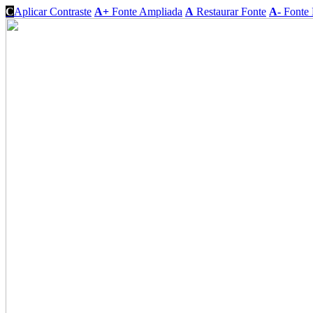
C
Aplicar Contraste
A+
Fonte Ampliada
A
Restaurar Fonte
A-
Fonte 