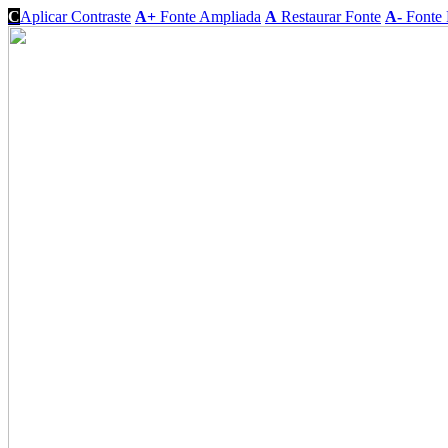
C
Aplicar Contraste
A+
Fonte Ampliada
A
Restaurar Fonte
A-
Fonte 