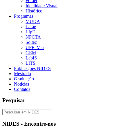
Folder
Identidade Visual
Histórico
Programas
MUDA
Lafae
LIpE
NPCTA
Soltec
UFRJMar
GEM
LabIS
LITS
Publicações NIDES
Mestrado
Graduação
Notícias
Contatos
Pesquisar
NIDES - Encontre-nos