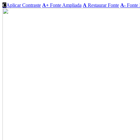
C
Aplicar Contraste
A+
Fonte Ampliada
A
Restaurar Fonte
A-
Fonte 