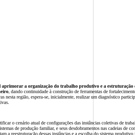
l aprimorar a organização do trabalho produtivo e a estruturação 
neiro
, dando continuidade à construção de ferramentas de fortalecimento 
ras nesta região, espera-se, inicialmente, realizar um diagnóstico partici
tivas.
tificar o cenário atual de configurações das instâncias coletivas de traba
istemas de produção familiar, e seus desdobramentos nas cadeias de comer
tam a reestruturação dessas instâncias e a escolha do sistema produtivo 