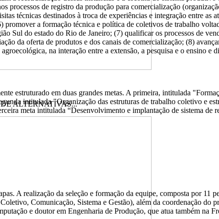
os processos de registro da produção para comercialização
(organizaçã
isitas técnicas destinados à troca de experiências e integração entre as 
 promover a formação técnica e política de coletivos de trabalho volta
ião Sul do estado do Rio de Janeiro; (7) qualificar os processos de vend
liação da oferta de produtos e dos canais de comercialização; (8) avan
agroecológica, na interação entre a extensão, a pesquisa e o ensino e d
lmente estruturado em duas grandes metas. A primeira, intitulada "Forma
gunda intitulada "Organização das estruturas de trabalho coletivo e es
 ALTERNATIVAS...
terceira meta intitulada “Desenvolvimento e implantação de sistema de r
apas. A realização da seleção e formação da equipe, composta por 11 pe
oletivo, Comunicação, Sistema e Gestão), além da coordenação do pro
omputação e doutor em Engenharia de Produção, que atua também na Fre