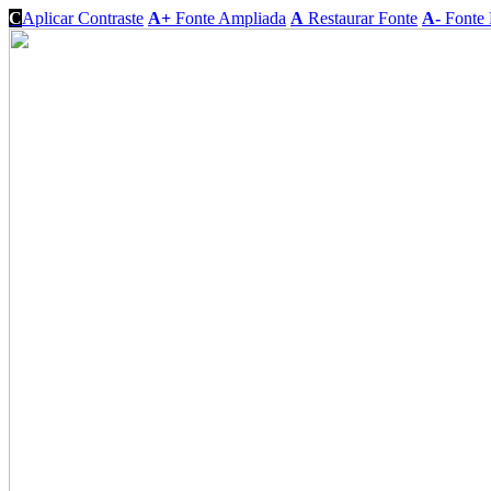
C
Aplicar Contraste
A+
Fonte Ampliada
A
Restaurar Fonte
A-
Fonte 