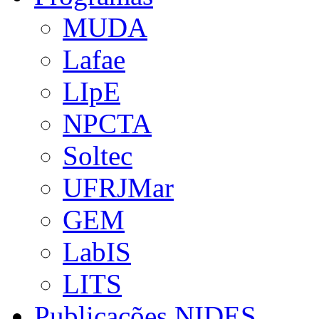
MUDA
Lafae
LIpE
NPCTA
Soltec
UFRJMar
GEM
LabIS
LITS
Publicações NIDES