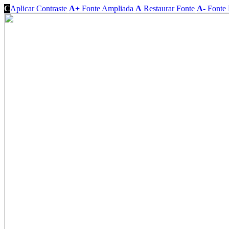
C
Aplicar Contraste
A+
Fonte Ampliada
A
Restaurar Fonte
A-
Fonte 