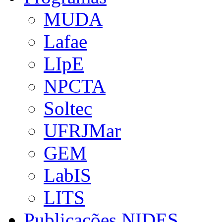
MUDA
Lafae
LIpE
NPCTA
Soltec
UFRJMar
GEM
LabIS
LITS
Publicações NIDES