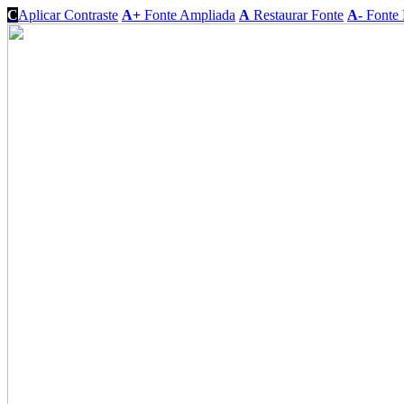
C
Aplicar Contraste
A+
Fonte Ampliada
A
Restaurar Fonte
A-
Fonte 