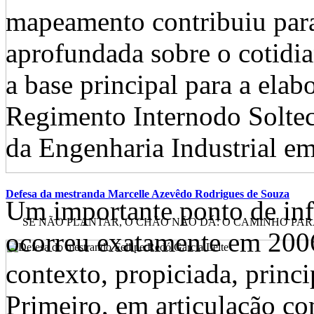
mapeamento contribuiu par
aprofundada sobre o cotidia
a base principal para a elab
Regimento Internodo Solte
da Engenharia Industrial e
Defesa da mestranda Marcelle Azevêdo Rodrigues de Souza
Um importante ponto de infl
SE NÃO PLANTAR, O CHÃO NÃO DÁ: O CAMINHO PARA 
ocorreu exatamente em 200
contexto, propiciada, princi
Primeiro, em articulação c