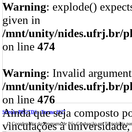
Warning
: explode() expect
given in
/mnt/unity/nides.ufrj.br/p
on line
474
Warning
: Invalid argument
/mnt/unity/nides.ufrj.br/p
on line
476
Ainda que seja composto po
Seleção PPGTDS - Turma 2027
vinculações à universidade,
O Coordenador do Programa de Pós-Graduação em Tecnologia para