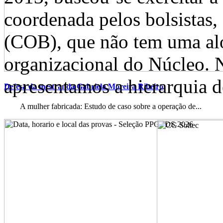
coordenada pelos bolsistas
(COB), que não tem uma alo
organizacional do Núcleo. 
apresentamos a hierarquia de
Defesa da mestranda Gabriela Moreira Ribeiro
A mulher fabricada: Estudo de caso sobre a operação de...