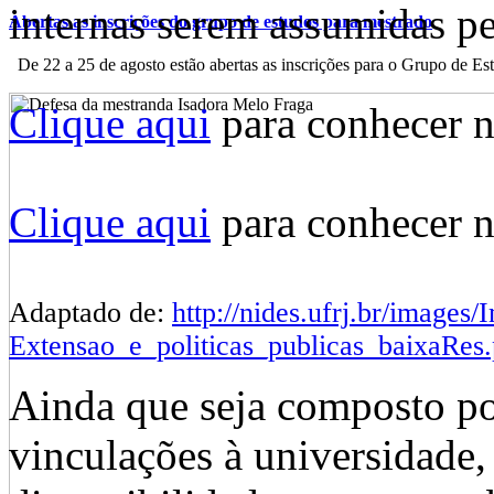
internas serem assumidas p
Abertas as inscrições do grupo de estudos para mestrado
De 22 a 25 de agosto estão abertas as inscrições para o Grupo de Est
Clique aqui
para conhecer n
Clique aqui
para conhecer n
Adaptado de:
http://nides.ufrj.br/image
Extensao_e_politicas_publicas_baixaRes.
Ainda que seja composto po
vinculações à universidade,