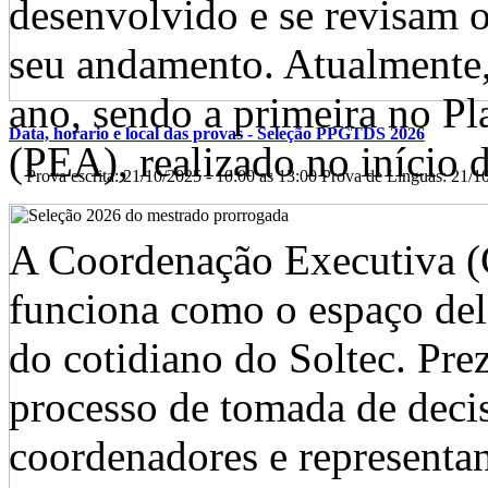
desenvolvido e se revisam o
seu andamento. Atualmente,
ano, sendo a primeira no P
Data, horario e local das provas - Seleção PPGTDS 2026
(PEA), realizado no início 
Prova escrita: 21/10/2025 - 10:00 as 13:00 Prova de Línguas: 21/10/
A Coordenação Executiva (C
funciona como o espaço del
do cotidiano do Soltec. Pre
processo de tomada de decis
coordenadores e representant