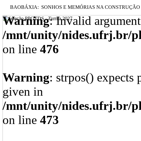
BAOBÁXIA: SONHOS E MEMÓRIAS NA CONSTRUÇÃO DE
Warning
: Invalid argument
/mnt/unity/nides.ufrj.br/p
on line
476
Warning
: strpos() expects 
given in
/mnt/unity/nides.ufrj.br/p
on line
473