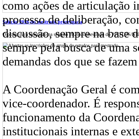
como ações de articulação i
processo de deliberação, com
Seleção 2026 do mestrado prorrogada
discussão, sempre na base d
O prazo para inscrição na seleção 2026 do mestrado do PPGTDS/NIDE
sempre pela busca de uma so
demandas dos que se fazem 
A Coordenação Geral é com
vice-coordenador. É respon
funcionamento da Coordenaç
institucionais internas e ex