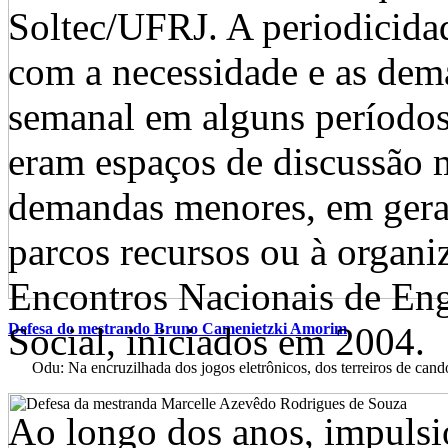
Soltec/UFRJ. A periodicida
com a necessidade e as dem
semanal em alguns períodos
eram espaços de discussão
demandas menores, em geral
parcos recursos ou à organi
Encontros Nacionais de En
Defesa do mestrando Bruno Camenietzki Amorim
Social, iniciados em 2004.
Odu: Na encruzilhada dos jogos eletrônicos, dos terreiros de cand
Ao longo dos anos, impulsi