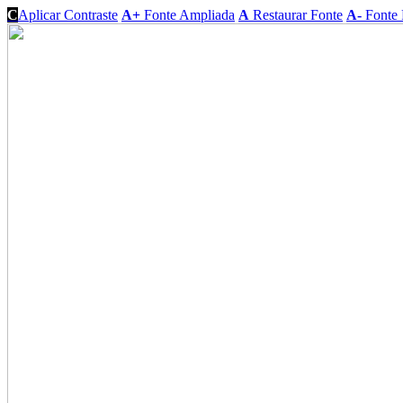
C
Aplicar Contraste
A+
Fonte Ampliada
A
Restaurar Fonte
A-
Fonte 