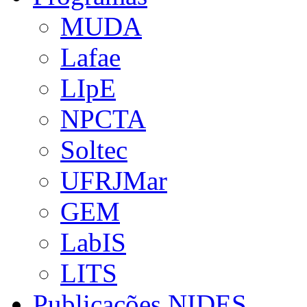
MUDA
Lafae
LIpE
NPCTA
Soltec
UFRJMar
GEM
LabIS
LITS
Publicações NIDES