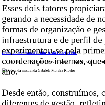
Esses dois fatores propicia
gerando a necessidade de no
formas de organização e ges
infraestrutura e de perfil d
experimentou-se pela primei
Defesa do mestrando Fellipe Redó Garcia Leite
coordenações internas, que
MUSEU DO MAR DA UNIVERSIDADE FEDERAL DO RIO DE
ano.
Desde então, construímos, c
diferentes de gestão, reflet