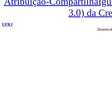
Atribuição-CompartilhaIg
3.0) da C
UFRJ
Desenvol