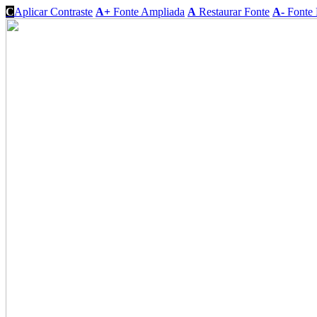
C
Aplicar Contraste
A+
Fonte Ampliada
A
Restaurar Fonte
A-
Fonte 