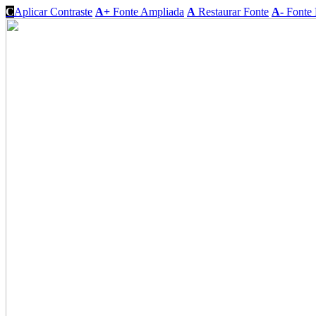
C
Aplicar Contraste
A+
Fonte Ampliada
A
Restaurar Fonte
A-
Fonte 