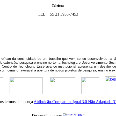
Telefone
TEL: +55 21 3938-7453
reflexo da continuidade de um trabalho que vem sendo desenvolvido na UF
e extensão, pesquisa e ensino no tema Tecnologia e Desenvolvimento Social
Centro de Tecnologia. Esse avanço institucional apresenta um desafio de
de um cenário favorável à abertura de novos projetos de pesquisa, ensino e ex
nos termos da licença
Atribuição-CompartilhaIgual 3.0 Não Adaptada 
Desenvolvido por: