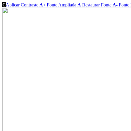
C
Aplicar Contraste
A+
Fonte Ampliada
A
Restaurar Fonte
A-
Fonte 