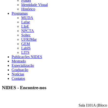
Folder
Identidade Visual
Histórico
Programas
MUDA
Lafae
LIpE
NPCTA
Soltec
UFRJMar
GEM
LabIS
LITS
Publicações NIDES
Mestrado
Especialização
Graduação
Notícias
Contatos
NIDES - Encontre-nos
Sala I101A (Bloco 