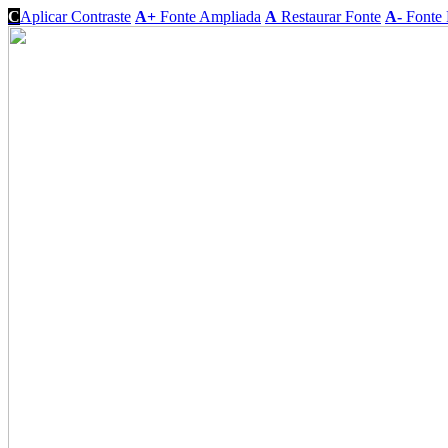
C
Aplicar Contraste
A+
Fonte Ampliada
A
Restaurar Fonte
A-
Fonte 