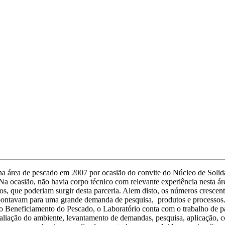
 na área de pescado em 2007 por ocasião do convite do Núcleo de Sol
Na ocasião, não havia corpo técnico com relevante experiência nesta ár
dos, que poderiam surgir desta parceria. Alem disto, os números cresce
apontavam para uma grande demanda de pesquisa, produtos e processos.
eneficiamento do Pescado, o Laboratório conta com o trabalho de par
valiação do ambiente, levantamento de demandas, pesquisa, aplicação,