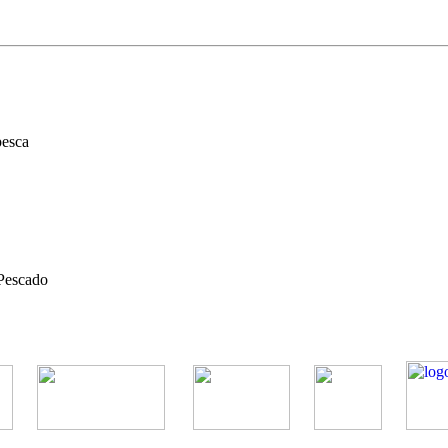
 pesca
Pescado