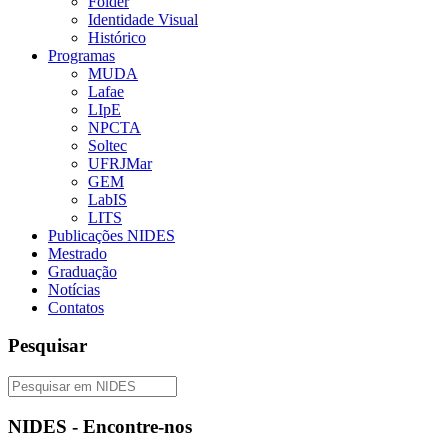
Folder
Identidade Visual
Histórico
Programas
MUDA
Lafae
LIpE
NPCTA
Soltec
UFRJMar
GEM
LabIS
LITS
Publicações NIDES
Mestrado
Graduação
Notícias
Contatos
Pesquisar
NIDES - Encontre-nos