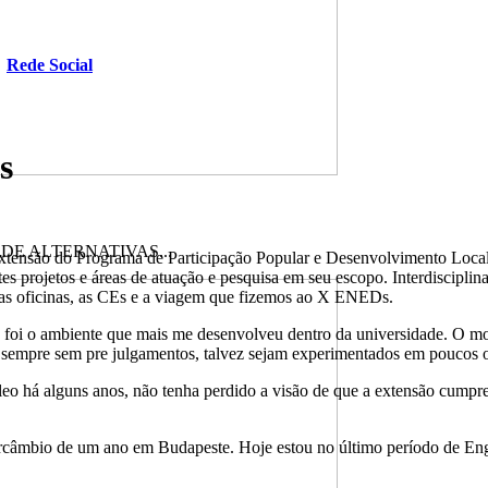
Rede Social
s
 ALTERNATIVAS...
 extensão do Programa de Participação Popular e Desenvolvimento Loc
es projetos e áreas de atuação e pesquisa em seu escopo. Interdiscip
- as oficinas, as CEs e a viagem que fizemos ao X ENEDs.
c foi o ambiente que mais me desenvolveu dentro da universidade. O mo
, sempre sem pre julgamentos, talvez sejam experimentados em poucos o
o há alguns anos, não tenha perdido a visão de que a extensão cumpre 
ntercâmbio de um ano em Budapeste. Hoje estou no último período de En