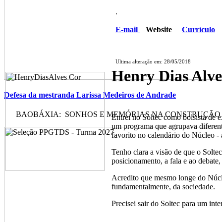
.
E-mail
Website
Currículo
Ultima alteração em: 28/05/2018
Henry Dias Alve
Defesa da mestranda Larissa Medeiros de Andrade
BAOBÁXIA: SONHOS E MEMÓRIAS NA CONSTRUÇÃO DE
Entrei no Soltec como bolsista de
um programa que agrupava diferent
favorito no calendário do Núcleo 
Tenho clara a visão de que o Solte
posicionamento, a fala e ao debate
Acredito que mesmo longe do Núcle
fundamentalmente, da sociedade.
Precisei sair do Soltec para um i
.