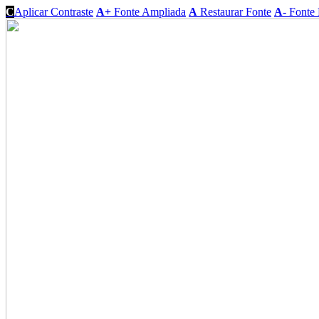
C
Aplicar Contraste
A+
Fonte Ampliada
A
Restaurar Fonte
A-
Fonte 