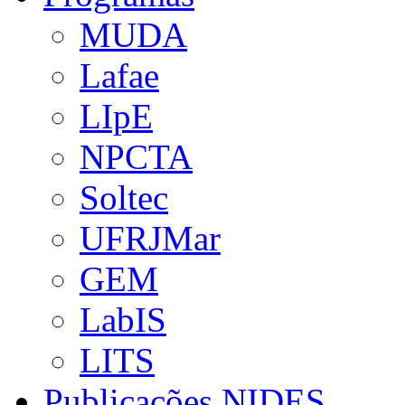
MUDA
Lafae
LIpE
NPCTA
Soltec
UFRJMar
GEM
LabIS
LITS
Publicações NIDES