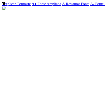
C
Aplicar Contraste
A+
Fonte Ampliada
A
Restaurar Fonte
A-
Fonte 