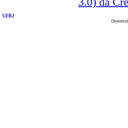
3.0) da C
UFRJ
Desenvol