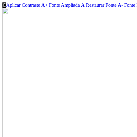
C
Aplicar Contraste
A+
Fonte Ampliada
A
Restaurar Fonte
A-
Fonte 