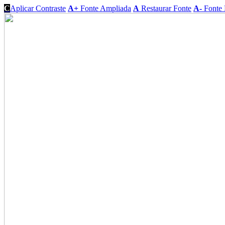
C
Aplicar Contraste
A+
Fonte Ampliada
A
Restaurar Fonte
A-
Fonte 