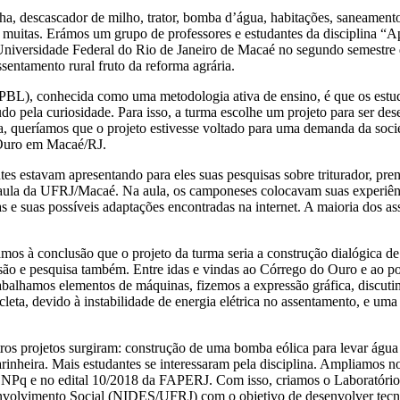
nha, descascador de milho, trator, bomba d’água, habitações, saneamento
 muitas. Erámos um grupo de professores e estudantes da disciplina “
 Universidade Federal do Rio de Janeiro de Macaé no segundo semestre
sentamento rural fruto da reforma agrária.
PBL), conhecida como uma metodologia ativa de ensino, é que os estu
do pela curiosidade. Para isso, a turma escolhe um projeto para ser de
ca, queríamos que o projeto estivesse voltado para uma demanda da soci
 Ouro em Macaé/RJ.
es estavam apresentando para eles suas pesquisas sobre triturador, pre
e aula da UFRJ/Macaé. Na aula, os camponeses colocavam suas experiê
s e suas possíveis adaptações encontradas na internet. A maioria dos a
mos à conclusão que o projeto da turma seria a construção dialógica de
são e pesquisa também. Entre idas e vindas ao Córrego do Ouro e ao polo
rabalhamos elementos de máquinas, fizemos a expressão gráfica, discut
leta, devido à instabilidade de energia elétrica no assentamento, e uma
tros projetos surgiram: construção de uma bomba eólica para levar água at
farinheira. Mais estudantes se interessaram pela disciplina. Ampliamos
o CNPq e no edital 10/2018 da FAPERJ. Com isso, criamos o Laboratório
nvolvimento Social (NIDES/UFRJ) com o objetivo de desenvolver tecno