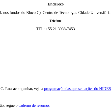
Endereço
I, nos fundos do Bloco C), Centro de Tecnologia, Cidade Universitária,
Telefone
TEL: +55 21 3938-7453
AC. Para acompanhar, veja a
programação das apresentações do NIDES
ção, segue o
caderno de resumos
.