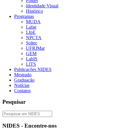
Folder
Identidade Visual
Histórico
Programas
MUDA
Lafae
LIpE
NPCTA
Soltec
UFRJMar
GEM
LabIS
LITS
Publicações NIDES
Mestrado
Graduação
Notícias
Contatos
Pesquisar
NIDES - Encontre-nos