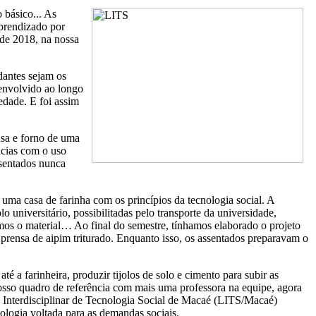
 básico... As
Aprendizado por
 de 2018, na nossa
dantes sejam os
senvolvido ao longo
edade. E foi assim
nsa e forno de uma
ncias com o uso
ssentados nunca
 uma casa de farinha com os princípios da tecnologia social. A
 universitário, possibilitadas pelo transporte da universidade,
imos o material… Ao final do semestre, tínhamos elaborado o projeto
 prensa de aipim triturado. Enquanto isso, os assentados preparavam o
é a farinheira, produzir tijolos de solo e cimento para subir as
 nosso quadro de referência com mais uma professora na equipe, agora
 Interdisciplinar de Tecnologia Social de Macaé (LITS/Macaé)
logia voltada para as demandas sociais.