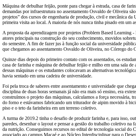
Máquina de debulhar feijão, ponte para chegar à estrada, casa de fari
demandas por infraestrutura no assentamento Osvaldo de Oliveira são
projetos” dos cursos de engenharia de produção, civil e mecânica da
primeira visita ao local. A maioria de nós nunca tinha pisado em um as
A proposta da aprendizagem por projetos (Problem Based Learning - 
atores principais na construção do seu conhecimento, movidos sobretu
do semestre. A fim de fazer jus à função social da universidade públi
que chegamos ao assentamento Osvaldo de Oliveira, no Córrego do
Quinze dias depois do primeiro contato com os assentados, os estudant
casa de farinha e máquina de debulhar feijão e milho em uma sala d
dessas máquinas e os estudantes colocavam as alternativas tecnológica
havia sentado em uma cadeira de universidade.
Foi pela troca de saberes entre assentamento e universidade que chega
disciplina de duas horas semanais já não era mais só ensino, era exten
construímos o projeto das máquinas, calculamos a força necessária, t
do forno e estávamos fabricando um triturador de aipim movido à bicic
piso e o teto da farinheira em um terreno coletivo.
A turma de 2019.2 tinha o desafio de produzir farinha e, para isso, ou
paredes, desenhar o layout e pensar a gestão do trabalho coletivo na 
da nutrição. Conseguimos recursos no edital de tecnologia social d
associado ao campus Macaé e ao Núcleo Interdisciplinar para o Dese