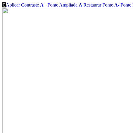
C
Aplicar Contraste
A+
Fonte Ampliada
A
Restaurar Fonte
A-
Fonte 