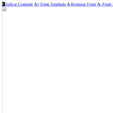
C
Aplicar Contraste
A+
Fonte Ampliada
A
Restaurar Fonte
A-
Fonte 