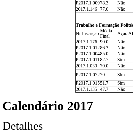
P2017.1.009
78.3
Não
2017.1.146
77.0
Não
Trabalho e Formação Polité
Média
Nr Inscrição
Ação Af
Final
2017.1.176
90.0
Não
P2017.1.012
86.3
Não
P2017.1.004
85.0
Não
P2017.1.011
82.7
Sim
2017.1.039
70.0
Não
P2017.1.072
79
Sim
P2017.1.015
51.7
Sim
2017.1.135
47.7
Não
Calendário 2017
Detalhes