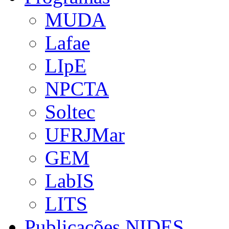
MUDA
Lafae
LIpE
NPCTA
Soltec
UFRJMar
GEM
LabIS
LITS
Publicações NIDES