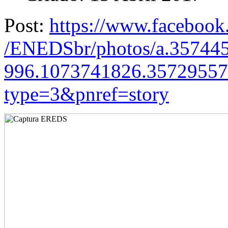
Post:
https://www.faceboo
/ENEDSbr/photos/a.35744
996.1073741826.3572955
type=3&pnre
f=story