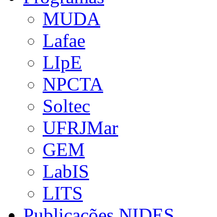
MUDA
Lafae
LIpE
NPCTA
Soltec
UFRJMar
GEM
LabIS
LITS
Publicações NIDES