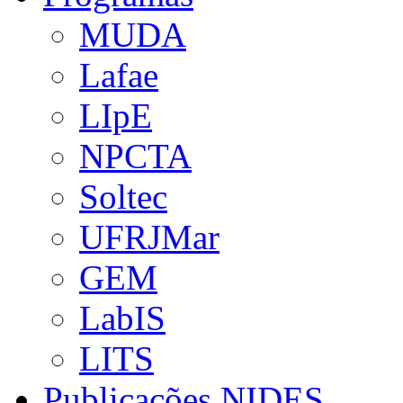
MUDA
Lafae
LIpE
NPCTA
Soltec
UFRJMar
GEM
LabIS
LITS
Publicações NIDES