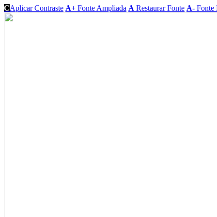
C
Aplicar Contraste
A+
Fonte Ampliada
A
Restaurar Fonte
A-
Fonte 