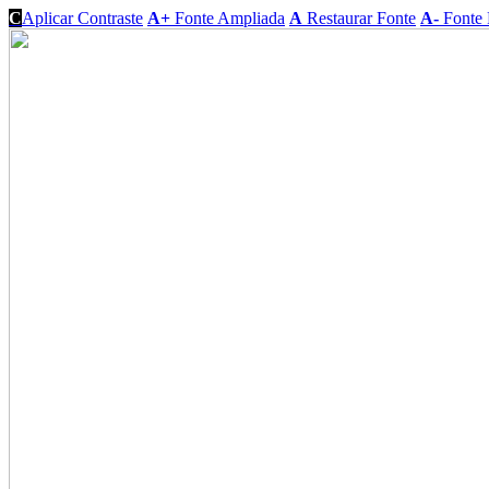
C
Aplicar Contraste
A+
Fonte Ampliada
A
Restaurar Fonte
A-
Fonte 