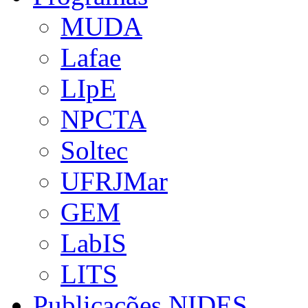
MUDA
Lafae
LIpE
NPCTA
Soltec
UFRJMar
GEM
LabIS
LITS
Publicações NIDES