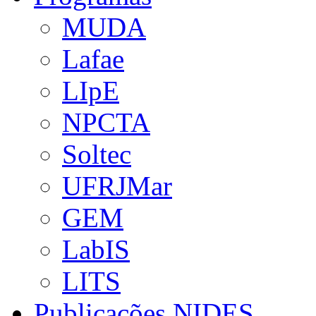
MUDA
Lafae
LIpE
NPCTA
Soltec
UFRJMar
GEM
LabIS
LITS
Publicações NIDES