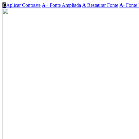
C
Aplicar Contraste
A+
Fonte Ampliada
A
Restaurar Fonte
A-
Fonte 