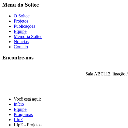
Menu do Soltec
O Soltec
Projetos
Publicações
Equipe
Memória Soltec
Notícias
Contato
Encontre-nos
Sala ABC112, ligação A
Você está aqui:
Início
Equipe
Programas
LIpE
LIpE - Projetos