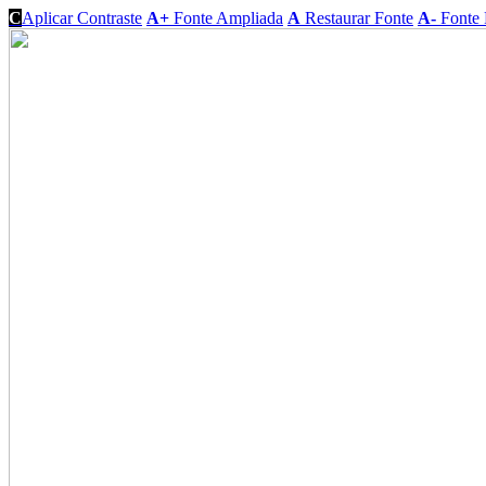
C
Aplicar Contraste
A+
Fonte Ampliada
A
Restaurar Fonte
A-
Fonte 