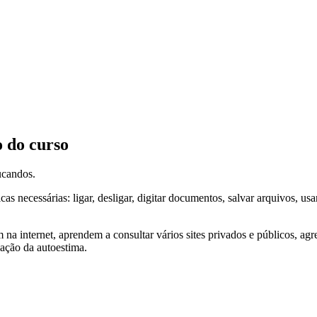
o do curso
ducandos.
as necessárias: ligar, desligar, digitar documentos, salvar arquivos, us
 internet, aprendem a consultar vários sites privados e públicos, agreg
vação da autoestima.