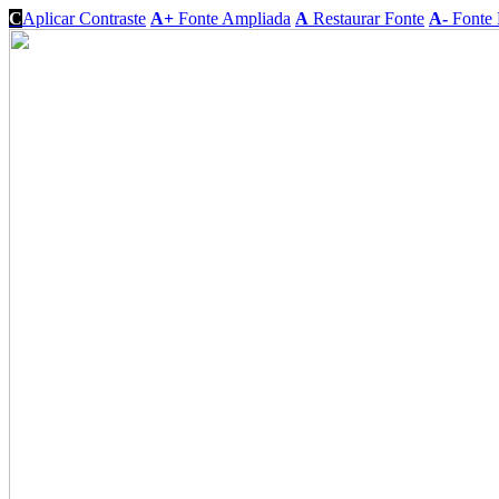
C
Aplicar Contraste
A+
Fonte Ampliada
A
Restaurar Fonte
A-
Fonte 