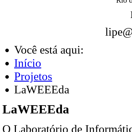
Rio d
lipe@
Você está aqui:
Início
Projetos
LaWEEEda
LaWEEEda
O Laboratório de Informáti