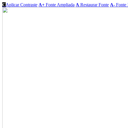
C
Aplicar Contraste
A+
Fonte Ampliada
A
Restaurar Fonte
A-
Fonte 