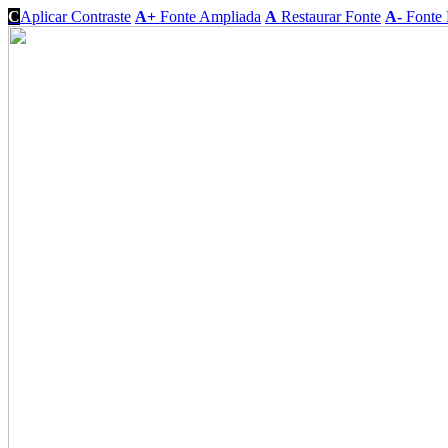
C
Aplicar Contraste
A+
Fonte Ampliada
A
Restaurar Fonte
A-
Fonte 