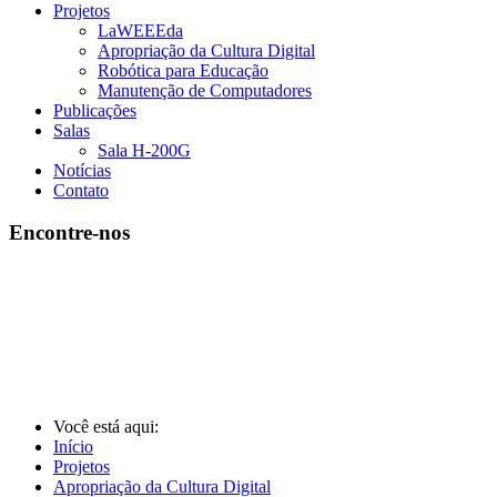
Projetos
LaWEEEda
Apropriação da Cultura Digital
Robótica para Educação
Manutenção de Computadores
Publicações
Salas
Sala H-200G
Notícias
Contato
Encontre-nos
Você está aqui:
Início
Projetos
Apropriação da Cultura Digital