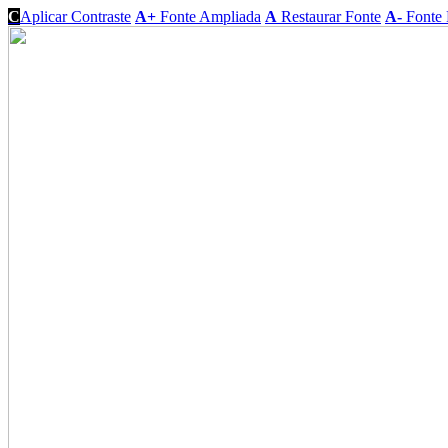
C
Aplicar Contraste
A+
Fonte Ampliada
A
Restaurar Fonte
A-
Fonte 