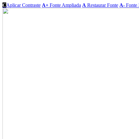
C
Aplicar Contraste
A+
Fonte Ampliada
A
Restaurar Fonte
A-
Fonte 