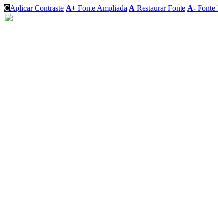
C
Aplicar Contraste
A+
Fonte Ampliada
A
Restaurar Fonte
A-
Fonte 