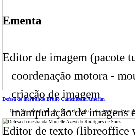
Ementa
Editor de imagem (pacote tu
coordenação motora - mo
criação de imagem
Defesa do mestrando Bruno Camenietzki Amorim
manipulação de imagens e
Odu: Na encruzilhada dos jogos eletrônicos, dos terreiros de cand
Editor de texto (libreoffice 