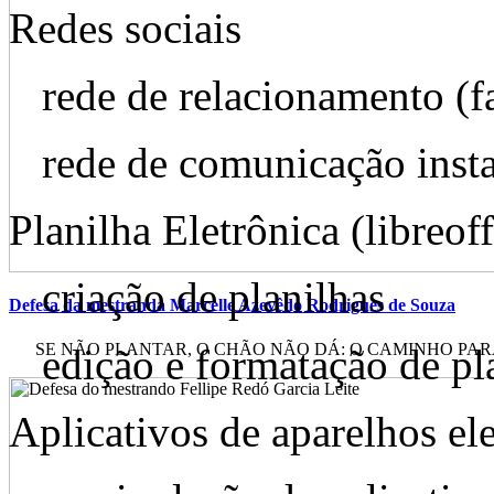
Redes sociais
rede de relacionamento (
rede de comunicação inst
Planilha Eletrônica (libreof
criação de planilhas
Defesa da mestranda Marcelle Azevêdo Rodrigues de Souza
SE NÃO PLANTAR, O CHÃO NÃO DÁ: O CAMINHO PARA 
edição e formatação de pl
Aplicativos de aparelhos el