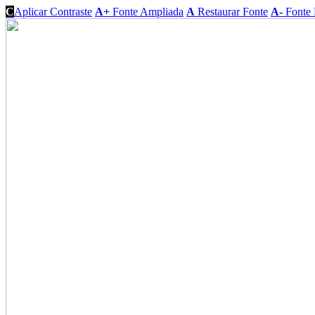
C
Aplicar Contraste
A+
Fonte Ampliada
A
Restaurar Fonte
A-
Fonte 