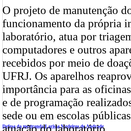
O projeto de manutenção do
funcionamento da própria in
laboratório, atua por triag
computadores e outros apare
recebidos por meio de doaçõ
UFRJ. Os aparelhos reaprov
importância para as oficinas
e de programação realizados
sede ou em escolas pública
atuação do laboratório.
Defesa da mestranda Larissa Medeiros de Andrade