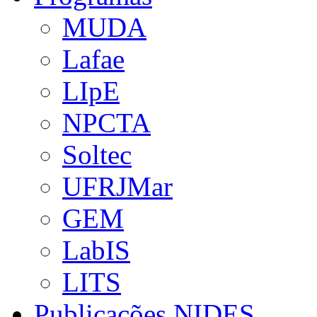
MUDA
Lafae
LIpE
NPCTA
Soltec
UFRJMar
GEM
LabIS
LITS
Publicações NIDES