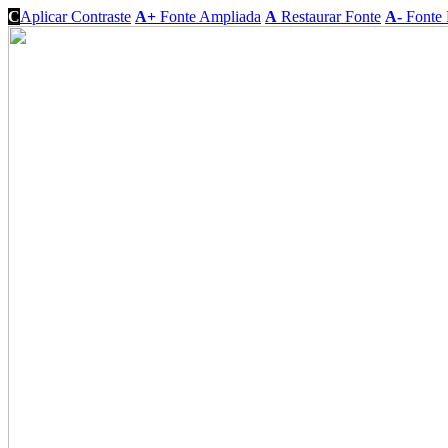
C
Aplicar Contraste
A+
Fonte Ampliada
A
Restaurar Fonte
A-
Fonte 