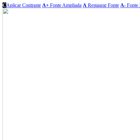
C
Aplicar Contraste
A+
Fonte Ampliada
A
Restaurar Fonte
A-
Fonte 